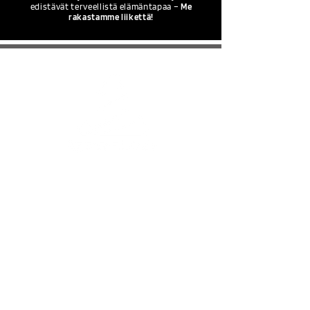
edistävät terveellistä elämäntapaa –
Me
rakastamme liikettä!
LINKIT
sportmeprofile.se
svenskapussel.se
Tuotevideot
YHTEYDENOTTO