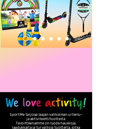
SportMe tarjoaa laajan valikoiman urheilu-
ja aktiviteettituotteita.
Tavoitteenamme on luoda hauskoja,
laadukkaita ja turvallisia tuotteita, jotka