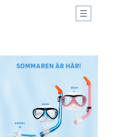
SOMMAREN ÄR HÄR!
88DH
R
88DH
K
88EBBL
W