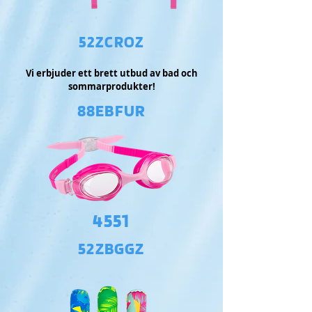
52ZCROZ
Vi erbjuder ett brett utbud av bad och
sommarprodukter!
88EBFUR
4551
52ZBGGZ